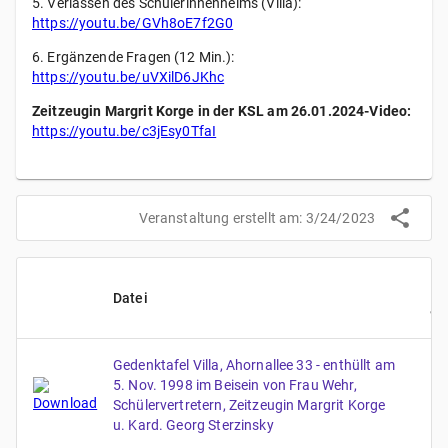
5. Verlassen des Schülerinnenheims (Villa):
https://youtu.be/GVh8oE7f2G0
6. Ergänzende Fragen (12 Min.):
https://youtu.be/uVXilD6JKhc
Zeitzeugin Margrit Korge in der KSL am 26.01.2024-Video:
https://youtu.be/c3jEsy0TfaI
Veranstaltung erstellt am:
3/24/2023
Be
Datei
& 
Gedenktafel Villa, Ahornallee 33 - enthüllt am
5. Nov. 1998 im Beisein von Frau Wehr,
Schülervertretern, Zeitzeugin Margrit Korge
u. Kard. Georg Sterzinsky