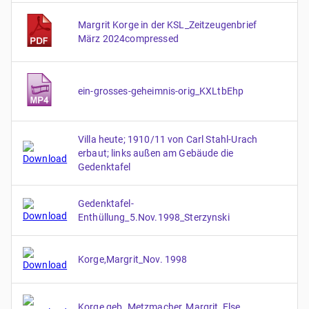
Margrit Korge in der KSL_Zeitzeugenbrief
März 2024compressed
ein-grosses-geheimnis-orig_KXLtbEhp
Villa heute; 1910/11 von Carl Stahl-Urach
erbaut; links außen am Gebäude die
Gedenktafel
Gedenktafel-
Enthüllung_5.Nov.1998_Sterzynski
Korge,Margrit_Nov. 1998
Korge geb. Metzmacher, Margrit, Else