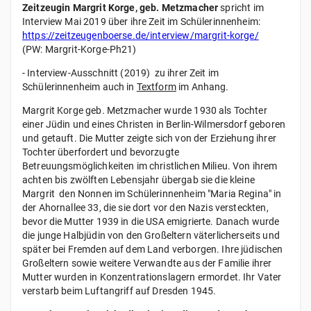
Zeitzeugin Margrit Korge, geb. Metzmacher
spricht im
Interview Mai 2019 über ihre Zeit im Schülerinnenheim:
https://zeitzeugenboerse.de/interview/margrit-korge/
(PW: Margrit-Korge-Ph21)
- Interview-Ausschnitt (2019) zu ihrer Zeit im
Schülerinnenheim auch in
Textform
im Anhang.
Margrit Korge geb. Metzmacher wurde 1930 als Tochter
einer Jüdin und eines Christen in Berlin-Wilmersdorf geboren
und getauft. Die Mutter zeigte sich von der Erziehung ihrer
Tochter überfordert und bevorzugte
Betreuungsmöglichkeiten im christlichen Milieu. Von ihrem
achten bis zwölften Lebensjahr übergab sie die kleine
Margrit den Nonnen im Schülerinnenheim "Maria Regina" in
der Ahornallee 33, die sie dort vor den Nazis versteckten,
bevor die Mutter 1939 in die USA emigrierte. Danach wurde
die junge Halbjüdin von den Großeltern väterlicherseits und
später bei Fremden auf dem Land verborgen. Ihre jüdischen
Großeltern sowie weitere Verwandte aus der Familie ihrer
Mutter wurden in Konzentrationslagern ermordet. Ihr Vater
verstarb beim Luftangriff auf Dresden 1945.