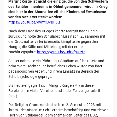
Margrit Korge ist nicht die einzige, die von den Schwestern
des Schülerinnenheims in Obhut genommen wird. Im Krieg
sind hier in der Ahornallee etliche Kinder und Erwachsene
vor den Nazis versteckt worden:
https://youtu.be/d9mtIJvBFLQ
Nach dem Ende des Krieges kehrte Margrit nach Berlin
zurück und holte den Schulabschluss nach. Zusammen mit
der Großmutter väterlicherseits kämpfte sie gegen den
Hunger, die Kälte und Mittellosigkeit der ersten
Nachkriegsjahre:
https://youtu.be/DdI2fgU-zfc
Später nahm sie ein Pädagogik-Studium auf, heiratete und
bekam drei Töchter. Ihr berufliches Leben wurde von ihrer
pädagogischen Arbeit und ihrem Einsatz im Bereich der
Schulpsychologie geprägt.
Bis heute engagiert sich Margrit Korge aktiv in diesen
Bereichen, in vielen Vereinen und in der Zeitzeugenarbeit
(s.o.).
Der Religion-Grundkurs hat sich im 2. Semester 2023 mit
ihrem Erlebnissen im Schülerheim beschäftigt und wurde von
Herrn von Stülpnagel , dem ehemaligen Leiter des BBZ,