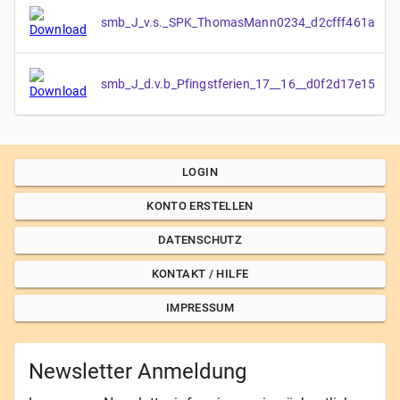
smb_J_v.s._SPK_ThomasMann0234_d2cfff461a
smb_J_d.v.b_Pfingstferien_17__16__d0f2d17e15
LOGIN
KONTO ERSTELLEN
DATENSCHUTZ
KONTAKT / HILFE
IMPRESSUM
Newsletter Anmeldung