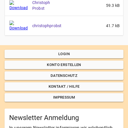
Christoph
59.3
kB
Probst
christophprobst
41.7
kB
LOGIN
KONTO ERSTELLEN
DATENSCHUTZ
KONTAKT / HILFE
IMPRESSUM
Newsletter Anmeldung
In unserem Newsletter informieren wir wöchentlich