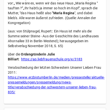
vor:„ Wie wäre es, wenn wir das neue Haus „Maria Regina "
tauften ?”„Ihr habt's ja immer so hoch im Kopf", sprach die
Mutter, "das Haus heißt also
"Maria Regina
", und dabei
blieb's. Alle waren äußerst zufrieden. (Quelle: Annalen der
Kongregation)
(aus: von Stülpnagel, Rupert:: Ein Haus ist mehr als die
Summe seiner Steine - Aus der Geschichte des Landhauses
Ahornallee 33 in Berlin-Westend); herausgegeben im
Selbstverlag November 2018, S. 65)
über die
Ordengründerin Julie
Billiart
:
https://ap.liebfrauenschule.org/e/3183
Verabschiedung der letzten Schwestern Unserer Lieben Frau
2011:
https://www.erzbistumberlin.de/medien/pressestelle/aktuelle-
pressemeldungen/pressemeldung/news-
title/verabschiedung-der-schwestern-unserer-lieben-frau-
835/