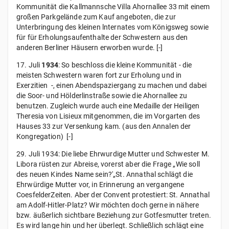
Kommunität die Kallmannsche Villa Ahornallee 33 mit einem
großen Parkgelände zum Kauf angeboten, die zur
Unterbringung des kleinen lnternates vom Königsweg sowie
für für Erholungsaufenthalte der Schwestern aus den
anderen Berliner Häusern erworben wurde. [-]
17. Juli
1934
: So beschloss die kleine Kommunität - die
meisten Schwestern waren fort zur Erholung und in
Exerzitien -, einen Abendspaziergang zu machen und dabei
die Soor- und Hölderlinstraße sowie die Ahornallee zu
benutzen. Zugleich wurde auch eine Medaille der Heiligen
Theresia von Lisieux mitgenommen, die im Vorgarten des
Hauses 33 zur Versenkung kam. (aus den Annalen der
Kongregation) [-]
29. Juli 1934: Die liebe Ehrwurdige Mutter und Schwester M.
Libora rüsten zur Abreise, vorerst aber die Frage „Wie soll
des neuen Kindes Name sein?'„St. Annathal schlägt die
Ehrwürdige Mutter vor, in Erinnerung an vergangene
CoesfelderZeiten. Aber der Convent protestiert: St. Annathal
am Adolf-Hitler-Platz? Wir möchten doch gerne in nähere
bzw. äußerlich sichtbare Beziehung zur Gotfesmutter treten.
Es wird lange hin und her überlegt. Schließlich schlägt eine