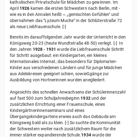
katholischen Privatschule für Mädchen zu gewinnen. Im
April
1926
kamen die ersten Schwestern nach Berlin, mit -
wie es in den Annalen heißt ~ „gemischten Gefühlen" und
übernahmen das "Lyzeum Muche" in der Schlüterstraße 72
als neue Liebfrauenschule. [-]
Bereits im darauffolgenden Jahr wurde der Unterricht in den
Königsweg 20-23 (heute Wundtstraße 48-50) verlegt. [-] In
den Jahren
1928 - 1931
wurde die Liebfrauenschule Schritt
für Schritt ausgebaut: ein Kindergarten, ein kleines
internationales Internat, das besonders für Diplomaten-
Kinder aus verschiedenen Ländern und für junge Mädchen
aus Adelskreisen geeignet schien, sowieGgänge zur
Ausbildung von Hortnerinnen wurden anegliedert.
Angesichts des schnellen Anwachsens der Schülerinnenzahl
auf fast 500 zum Schuljahresbeginn
1932
und der
zusätzlichen Errichtung einer Frauenschule, eines
Kindergärtnerinnenseminars und eines
Übergangskindergartens erwies auch das Gebäude am
Königsweg bald als zu klein. [-] So suchte die Kommunität
der Schwestern weiter nach zusätzlichem Raum für die
immer stärker expandierende Schule.
1934
wurde der